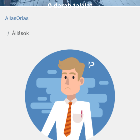
0 darab találat
AllasOrias
Állások