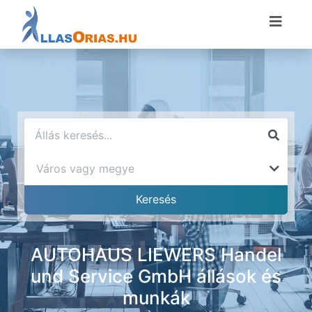
AUTOHAUS LIEWERS Handel
und Service GmbH állások és
munkák