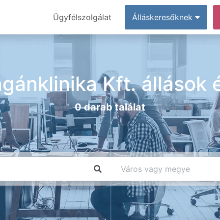
Ügyfélszolgálat
Álláskeresőknek
gánklinika Kft. állások
0 darab találat