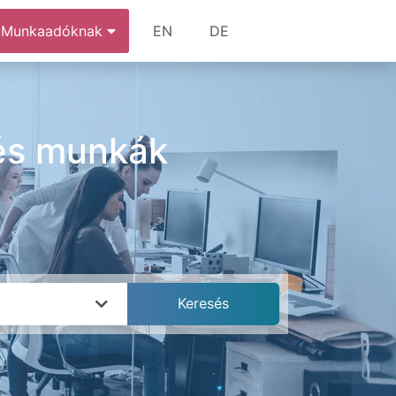
Munkaadóknak
EN
DE
 és munkák