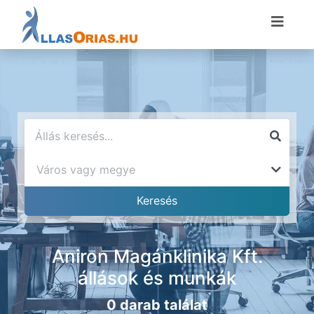
Aniron Magánklinika Kft.
állások és munkák
0 darab találat