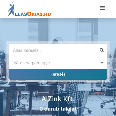
AlZink Kft.
0 darab találat