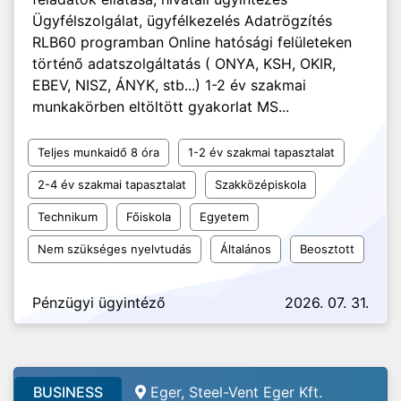
Ügyfélszolgálat, ügyfélkezelés Adatrögzítés
RLB60 programban Online hatósági felületeken
történő adatszolgáltatás ( ONYA, KSH, OKIR,
EBEV, NISZ, ÁNYK, stb...) 1-2 év szakmai
munkakörben eltöltött gyakorlat MS...
Teljes munkaidő 8 óra
1-2 év szakmai tapasztalat
2-4 év szakmai tapasztalat
Szakközépiskola
Technikum
Főiskola
Egyetem
Nem szükséges nyelvtudás
Általános
Beosztott
Pénzügyi ügyintéző
2026. 07. 31.
BUSINESS
Eger, Steel-Vent Eger Kft.