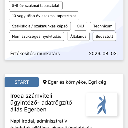
5-9 év szakmai tapasztalat
10 vagy több év szakmai tapasztalat
Szakiskola / szakmunkás képző
OKJ
Technikum
Nem szükséges nyelvtudás
Általános
Beosztott
Értékesítési munkatárs
2026. 08. 03.
START
Eger és környéke, Egri cég
Iroda számviteli
ügyintéző- adatrögzítő
állás Egerben
Napi irodai, adminisztratív
feladatok ellátása, hivatali ügyintézés