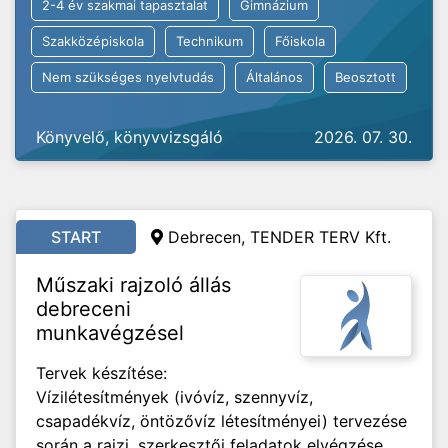
2-4 év szakmai tapasztalat
Gimnázium
Szakközépiskola
Technikum
Főiskola
Nem szükséges nyelvtudás
Általános
Beosztott
Könyvelő, könyvvizsgáló
2026. 07. 30.
START
Debrecen, TENDER TERV Kft.
Műszaki rajzoló állás
debreceni
munkavégzésel
Tervek készítése:
Vízilétesítmények (ivóvíz, szennyvíz,
csapadékvíz, öntözővíz létesítményei) tervezése
során a rajzi, szerkesztői feladatok elvégzése,