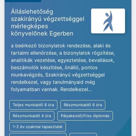
Álláslehetőség
szakirányú végzettséggel
mérlegképes
könyvelőnek Egerben
a beérkező bizonylatok rendezése, alaki és
tartalmi ellenőrzése, a bizonylatok rögzítése,
analitikák vezetése, egyeztetése, bevallások,
beszámolók készítése, önálló, pontos
munkavégzés, Szakirányú végzettséggel
rendelkezel, vagy tanulmányaid még
folyamatban vannak. Rendelkezel...
Teljes munkaidő 8 óra
Részmunkaidő 6 óra
Részmunkaidő 4 óra
Pályakezdő/friss diplomás
1-2 év szakmai tapasztalat