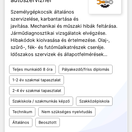
autószerviznél
Személygépkocsik általános
szervizelése, karbantartása és
javítása. Mechanikai és műszaki hibák feltárása.
Járműdiagnosztikai vizsgálatok elvégzése.
Hibakódok kiolvasása és értelmezése. Olaj-,
szűrő-, fék- és futóműalkatrészek cseréje.
Időszakos szervizek és állapotfelmérések...
Teljes munkaidő 8 óra
Pályakezdő/friss diplomás
1-2 év szakmai tapasztalat
2-4 év szakmai tapasztalat
Szakiskola / szakmunkás képző
Szakközépiskola
Technikum
Nem szükséges nyelvtudás
Általános
Beosztott