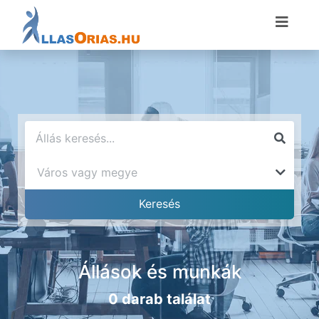
Állások és munkák
0 darab találat