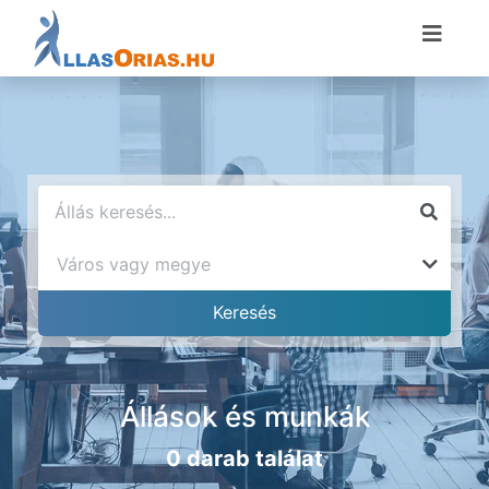
Állások és munkák
0 darab találat