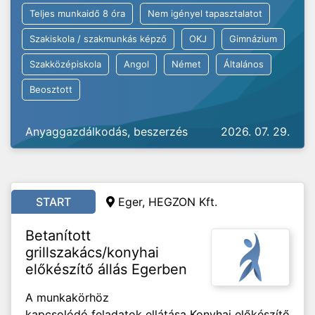
Teljes munkaidő 8 óra
Nem igényel tapasztalatot
Szakiskola / szakmunkás képző
OKJ
Gimnázium
Szakközépiskola
Angol
Német
Általános
Beosztott
Anyaggazdálkodás, beszerzés
2026. 07. 29.
START
Eger, HEGZON Kft.
Betanított
grillszakács/konyhai
előkészítő állás Egerben
A munkakörhöz
kapcsolódó feladatok ellátása Konyhai előkészítő