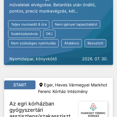
műveletek elvégzése. Betanítás után önálló,
pontos, precíz munkavégzés, két...
Teljes munkaidő 8 óra
Nem igényel tapasztalatot
Szakközépiskola
OKJ
Nem szükséges nyelvtudás
Általános
Beosztott
Nyomdaipar, könyvkötő
2026. 07. 30.
START
Eger, Heves Vármegyei Markhot
Ferenc Kórház Intézmény
Az egri kórházban
gyógyszertári
asszisztens/szakassziszt