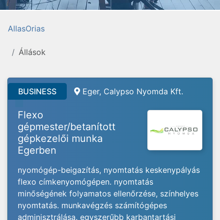
AllasOrias
Állások
BUSINESS
Eger, Calypso Nyomda Kft.
Flexo
gépmester/betanított
gépkezelői munka
Egerben
nyomógép-beigazítás, nyomtatás keskenypályás
flexo címkenyomógépen. nyomtatás
minőségének folyamatos ellenőrzése, színhelyes
nyomtatás. munkavégzés számítógépes
adminisztrálása. egyszerűbb karbantartási