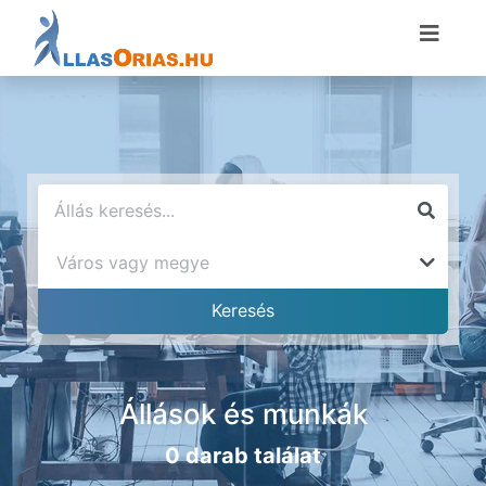
Állások és munkák
0 darab találat