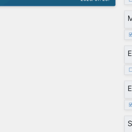
E
E
S