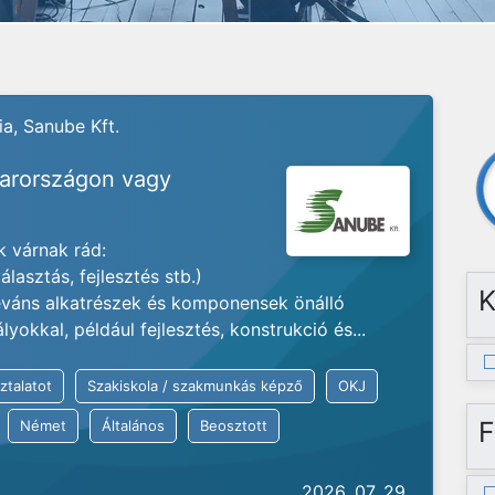
a, Sanube Kft.
yarországon vagy
 várnak rád:
lasztás, fejlesztés stb.)
K
váns alkatrészek és komponensek önálló
okkal, például fejlesztés, konstrukció és...
ztalatot
Szakiskola / szakmunkás képző
OKJ
F
Német
Általános
Beosztott
2026. 07. 29.