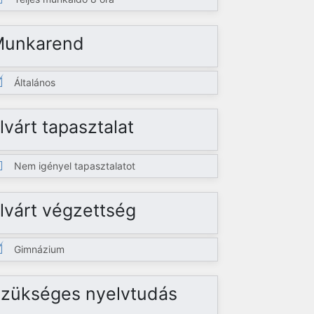
Munkarend
Általános
lvárt tapasztalat
Nem igényel tapasztalatot
lvárt végzettség
Gimnázium
zükséges nyelvtudás