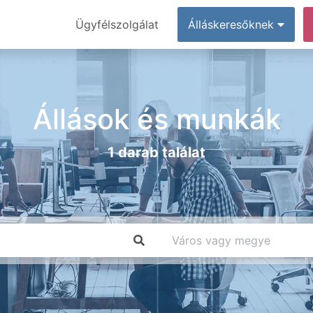
Ügyfélszolgálat
Álláskeresőknek
Állások és munkák
1 darab találat