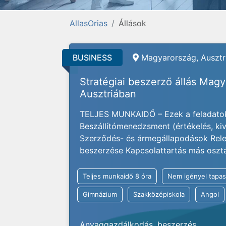
AllasOrias
Állások
BUSINESS
Magyarország, Ausztri
Stratégiai beszerző állás Mag
Ausztriában
TELJES MUNKAIDŐ – Ezek a feladatok
Beszállítómenedzsment (értékelés, kivá
Szerződés- és ármegállapodások Rele
beszerzése Kapcsolattartás más osztály
Teljes munkaidő 8 óra
Nem igényel tapas
Gimnázium
Szakközépiskola
Angol
Anyaggazdálkodás, beszerzés