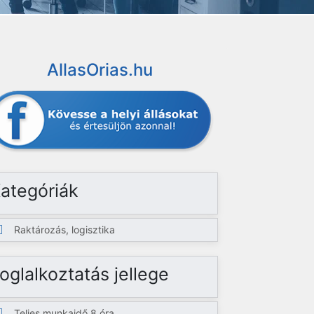
AllasOrias.hu
ategóriák
Raktározás, logisztika
oglalkoztatás jellege
Teljes munkaidő 8 óra