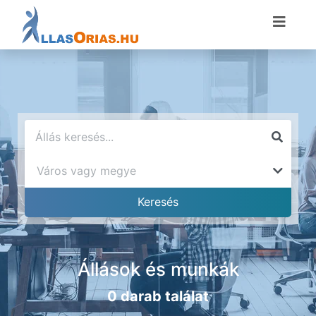
Állások és munkák
0 darab találat