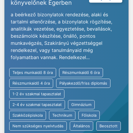
könyvelőnek Egerben
a beérkező bizonylatok rendezése, alaki és
tartalmi ellenőrzése, a bizonylatok rögzítése,
analitikák vezetése, egyeztetése, bevallások,
beszámolók készítése, önálló, pontos
munkavégzés, Szakirányú végzettséggel
rendelkezel, vagy tanulmányaid még
folyamatban vannak. Rendelkezel...
Teljes munkaidő 8 óra
Részmunkaidő 6 óra
Részmunkaidő 4 óra
Pályakezdő/friss diplomás
1-2 év szakmai tapasztalat
2-4 év szakmai tapasztalat
Gimnázium
Szakközépiskola
Technikum
Főiskola
Nem szükséges nyelvtudás
Általános
Beosztott