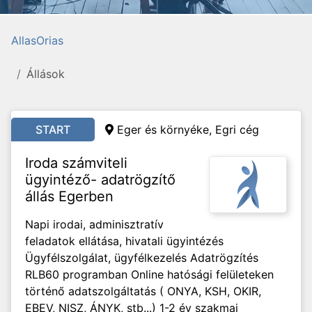
AllasOrias
Állások
START
Eger és környéke, Egri cég
Iroda számviteli
ügyintéző- adatrögzítő
állás Egerben
Napi irodai, adminisztratív
feladatok ellátása, hivatali ügyintézés
Ügyfélszolgálat, ügyfélkezelés Adatrögzítés
RLB60 programban Online hatósági felületeken
történő adatszolgáltatás ( ONYA, KSH, OKIR,
EBEV, NISZ, ÁNYK, stb...) 1-2 év szakmai