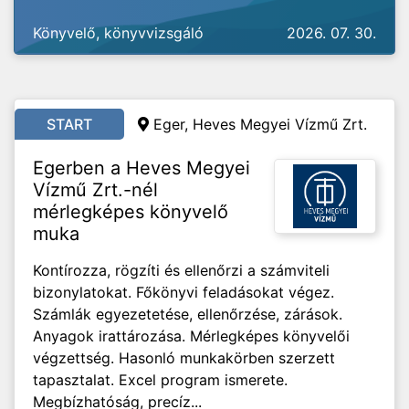
Könyvelő, könyvvizsgáló
2026. 07. 30.
START
Eger, Heves Megyei Vízmű Zrt.
Egerben a Heves Megyei
Vízmű Zrt.-nél
mérlegképes könyvelő
muka
Kontírozza, rögzíti és ellenőrzi a számviteli
bizonylatokat. Főkönyvi feladásokat végez.
Számlák egyezetetése, ellenőrzése, zárások.
Anyagok irattározása. Mérlegképes könyvelői
végzettség. Hasonló munkakörben szerzett
tapasztalat. Excel program ismerete.
Megbízhatóság, precíz...