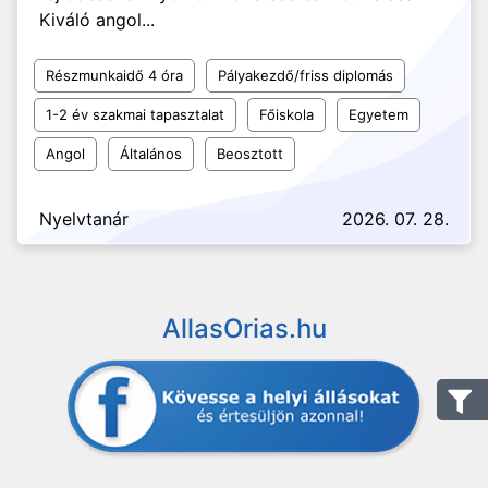
Kiváló angol...
Részmunkaidő 4 óra
Pályakezdő/friss diplomás
1-2 év szakmai tapasztalat
Főiskola
Egyetem
Angol
Általános
Beosztott
Nyelvtanár
2026. 07. 28.
AllasOrias.hu