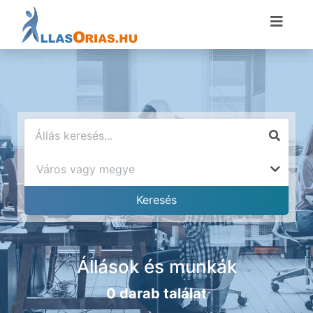
Állások és munkák
0 darab találat