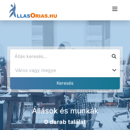
Állások és munkák
0 darab találat