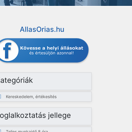
AllasOrias.hu
ategóriák
Kereskedelem, értékesítés
oglalkoztatás jellege
Teljes munkaidő 8 óra