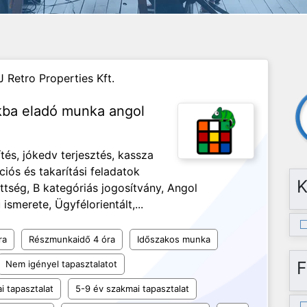
J Retro Properties Kft.
nkba eladó munka angol
és, jókedv terjesztés, kassza
ciós és takarítási feladatok
K
ség, B kategóriás jogosítvány, Angol
ismerete, Ügyfélorientált,...
ra
Részmunkaidő 4 óra
Időszakos munka
F
Nem igényel tapasztalatot
i tapasztalat
5-9 év szakmai tapasztalat