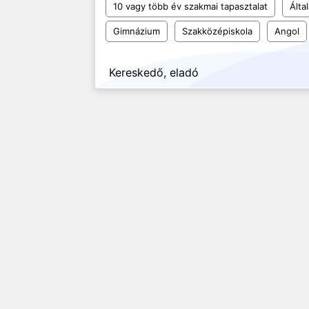
10 vagy több év szakmai tapasztalat
Álta
Gimnázium
Szakközépiskola
Angol
Kereskedő, eladó