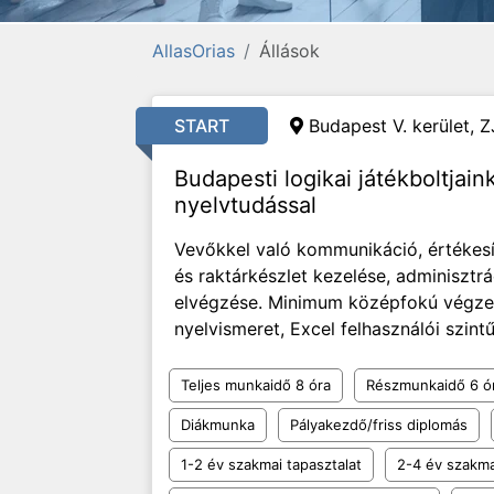
AllasOrias
Állások
START
Budapest V. kerület, Z
Budapesti logikai játékboltjai
nyelvtudással
Vevőkkel való kommunikáció, értékesít
és raktárkészlet kezelése, adminisztrá
elvégzése. Minimum középfokú végzett
nyelvismeret, Excel felhasználói szintű 
Teljes munkaidő 8 óra
Részmunkaidő 6 ó
Diákmunka
Pályakezdő/friss diplomás
1-2 év szakmai tapasztalat
2-4 év szakma