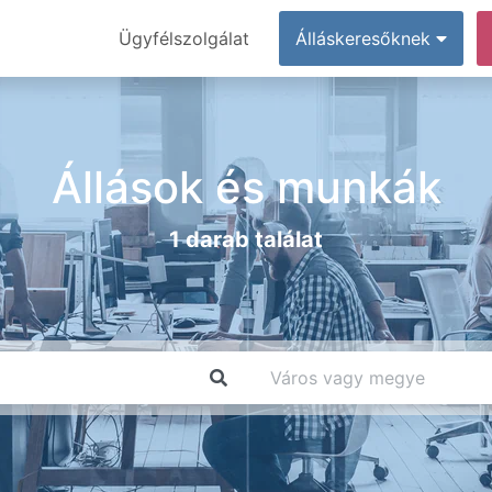
Ügyfélszolgálat
Álláskeresőknek
Állások és munkák
1 darab találat