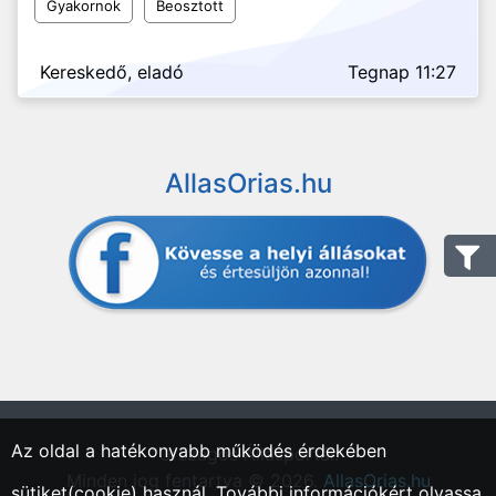
Gyakornok
Beosztott
Kereskedő, eladó
Tegnap 11:27
AllasOrias.hu
Az oldal a hatékonyabb működés érdekében
"Országos Állásportál."
Minden jog fentartva © 2026.
AllasOrias.hu
sütiket(cookie) használ. További információkért olvassa