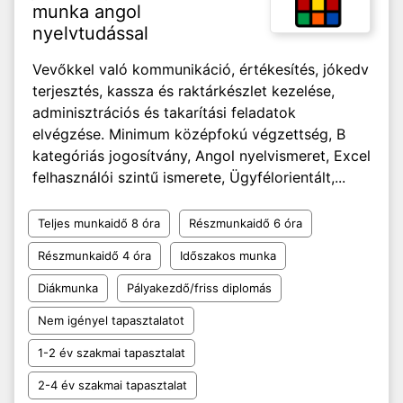
munka angol
nyelvtudással
Vevőkkel való kommunikáció, értékesítés, jókedv
terjesztés, kassza és raktárkészlet kezelése,
adminisztrációs és takarítási feladatok
elvégzése. Minimum középfokú végzettség, B
kategóriás jogosítvány, Angol nyelvismeret, Excel
felhasználói szintű ismerete, Ügyfélorientált,...
Teljes munkaidő 8 óra
Részmunkaidő 6 óra
Részmunkaidő 4 óra
Időszakos munka
Diákmunka
Pályakezdő/friss diplomás
Nem igényel tapasztalatot
1-2 év szakmai tapasztalat
2-4 év szakmai tapasztalat