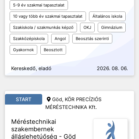
5-9 év szakmai tapasztalat
10 vagy több év szakmai tapasztalat
Általános iskola
Szakiskola / szakmunkás képző
OKJ
Gimnázium
Szakközépiskola
Angol
Beosztás szerinti
Gyakornok
Beosztott
Kereskedő, eladó
2026. 08. 06.
START
Göd, KÖR PRECÍZIÓS
MÉRÉSTECHNIKA Kft.
Méréstechnikai
szakembernek
álláslehetúőség - Göd