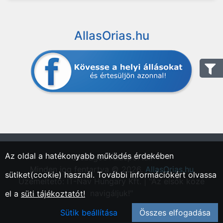
AllasOrias.hu
Az oldal a hatékonyabb működés érdekében
"Országos Állásportál."
Minden jog fentartva © 2026.
AllasOrias.hu
sütiket(cookie) használ. További információkért olvassa
Üzemeltető: IT-Nav Hungary Kft. | "Az elsők közé
navigáljuk!"
el a
süti tájékoztatót!
Sütik beállítása
Összes elfogadása