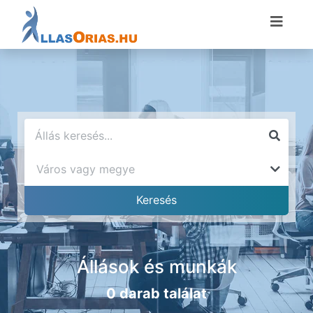
Állások és munkák
0 darab találat