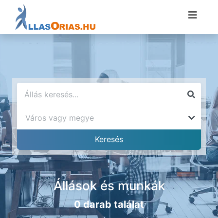
Állások és munkák
0 darab találat