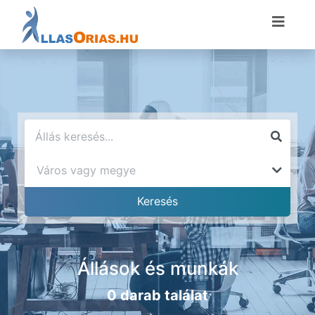
Állások és munkák
0 darab találat