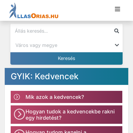
GYIK: Kedvencek
Mik azok a kedvencek?
Hogyan tudok a kedvencekbe rakni
egy hirdetést?
Hogyan tudom kezelni a