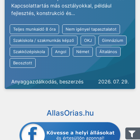
Kapcsolattartás más osztályokkal, például
fejlesztés, konstrukció és...
Teljes munkaidő 8 óra
Nem igényel tapasztalatot
Szakiskola / szakmunkás képző
OKJ
Gimnázium
Szakközépiskola
Angol
Német
Általános
Beosztott
Anyaggazdálkodás, beszerzés
2026. 07. 29.
AllasOrias.hu