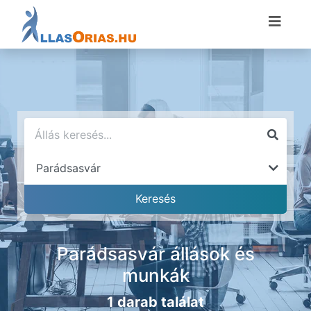
Parádsasvár állások és
munkák
1 darab találat