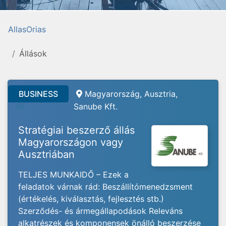
AllasOrias
Állások
BUSINESS
Magyarország, Ausztria,
Sanube Kft.
Stratégiai beszerző állás
Magyarországon vagy
Ausztriában
TELJES MUNKAIDŐ – Ezek a
feladatok várnak rád: Beszállítómenedzsment
(értékelés, kiválasztás, fejlesztés stb.)
Szerződés- és ármegállapodások Releváns
alkatrészek és komponensek önálló beszerzése